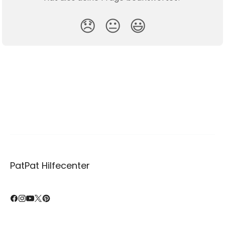
😞
😐
😃
PatPat Hilfecenter