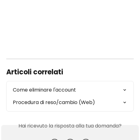
Articoli correlati
Come eliminare l'account
Procedura di reso/cambio (Web)
Hai ricevuto la risposta alla tua domanda?