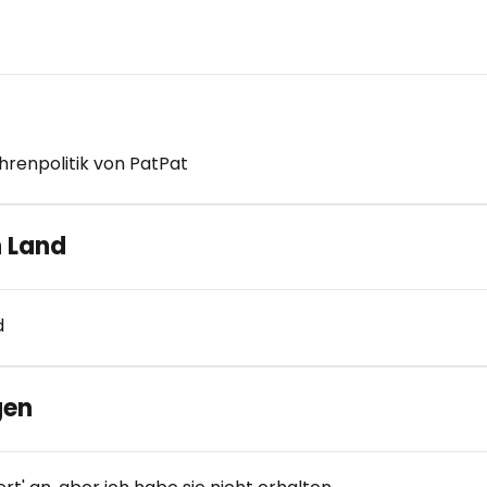
enpolitik von PatPat
h Land
d
gen