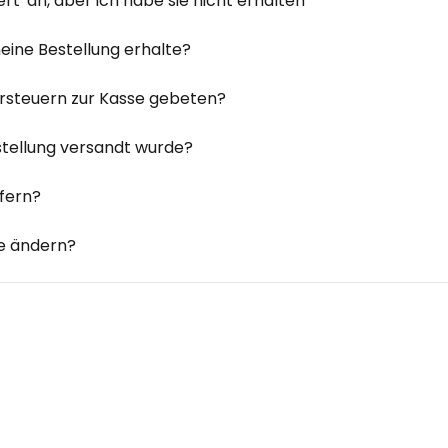
ert' an, aber ich habe sie nicht erhalten
meine Bestellung erhalte?
uhrsteuern zur Kasse gebeten?
stellung versandt wurde?
efern?
e ändern?